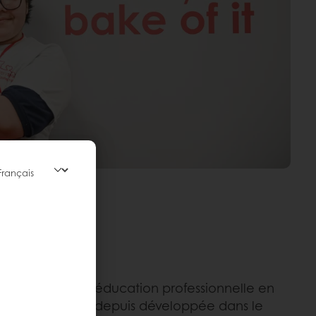
avenir grâce à l’éducation professionnelle en
l’initiative s’est depuis développée dans le