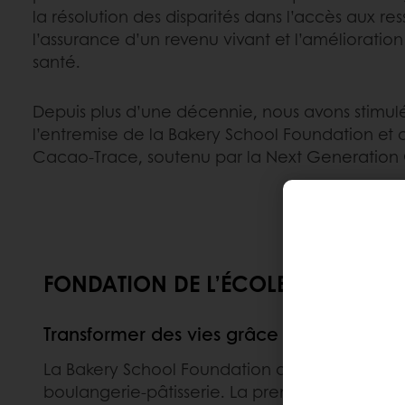
la résolution des disparités dans l’accès aux re
l’assurance d’un revenu vivant et l’amélioration
santé.
Depuis plus d’une décennie, nous avons stimulé
l’entremise de la Bakery School Foundation et
Cacao-Trace, soutenu par la Next Generatio
FONDATION DE L’ÉCOLE DE BOULA
Transformer des vies grâce à l’éducation
La Bakery School Foundation a été créée pour 
boulangerie-pâtisserie. La première école de b