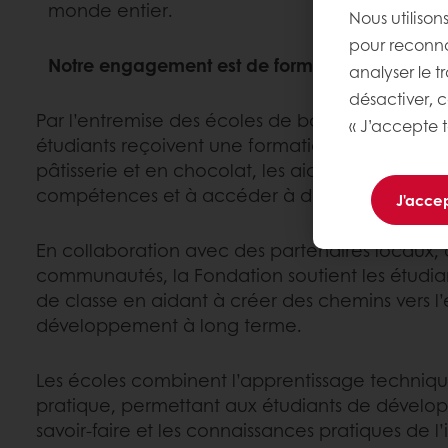
monde entier.
Nous utilison
pour reconnaî
Notre engagement est de former 1 000 étudia
analyser le t
désactiver, 
Par l’entremise des écoles de boulangerie du m
« J’accepte t
étudiants reçoivent une formation pratique en
pâtisserie et en chocolat, les aidant à dévelo
compétences et à accéder à de nouvelles occa
J'accep
En collaboration avec des partenaires locaux, d
communautés, la Fondation soutient les étudian
de classe en aidant à créer des chemins vers l’
développement à long terme.
Les écoles combinent l’apprentissage techniqu
pratique, permettant aux étudiants de développ
savoir-faire et les connaissances pratiques de l