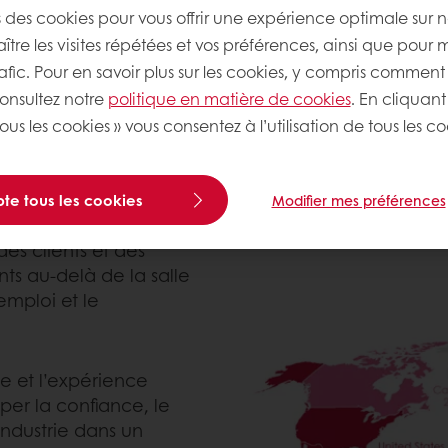
s des cookies pour vous offrir une expérience optimale sur n
tre les visites répétées et vos préférences, ainsi que pour 
nts chaque année d’ici 2030.
rafic. Pour en savoir plus sur les cookies, y compris comment 
consultez notre
politique en matière de cookies
. En cliquant
onde entier, les
ous les cookies » vous consentez à l’utilisation de tous les co
 boulangerie, en
pper de précieuses
sions professionnelles.
te tous les cookies
Modifier mes préférences
es clients et des
ts au-delà de la salle
emploi et le
e et l’expérience
er la confiance, le
’industrie dans un