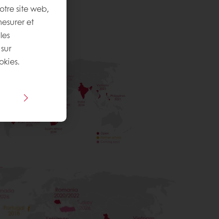
otre site web,
mesurer et
les
 sur
okies.