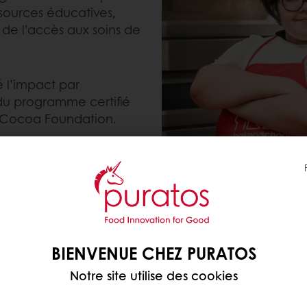
ssources éducatives,
 de l’accès aux soins de
 l’impact par
 du programme certifié
n Cocoa Foundation.
NGERIE
BIENVENUE CHEZ PURATOS
Notre site utilise des cookies
aider les jeunes de milieux défavorisés à bâtir un 
oulangerie a ouvert ses portes en Inde en 2014, et 