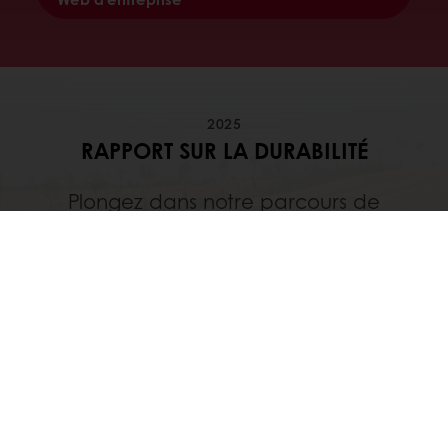
2025
RAPPORT SUR LA DURABILITÉ
Plongez dans notre parcours de
durabilité, nos ambitions et nos
progrès
Téléchargez nos faits saillants de la
durabilité 2025