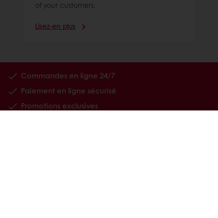
of your customers.
Lisez-en plus
Commandes en ligne 24/7
Paiement en ligne sécurisé
Promotions exclusives
Accès à vos informations personnelles (factures)
Nos produits
Recettes
Services
Connaissance du consommateur
MyLink