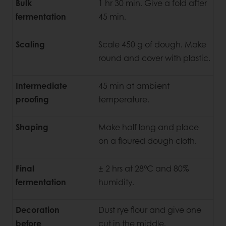
Bulk
1 hr 30 min. Give a fold after
fermentation
45 min.
Scaling
Scale 450 g of dough. Make
round and cover with plastic.
Intermediate
45 min at ambient
proofing
temperature.
Shaping
Make half long and place
on a floured dough cloth.
Final
± 2 hrs at 28°C and 80%
fermentation
humidity.
Decoration
Dust rye flour and give one
before
cut in the middle.