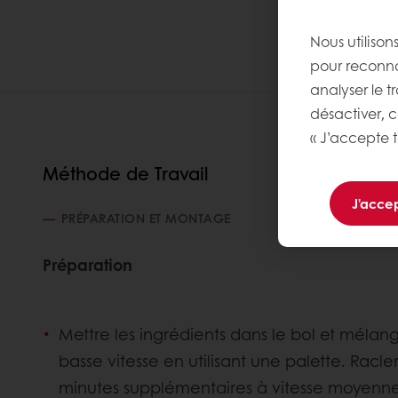
Nous utilison
pour reconnaî
analyser le t
désactiver, 
« J’accepte t
Méthode de Travail
J'accep
PRÉPARATION ET MONTAGE
Préparation
Mettre les ingrédients dans le bol et méla
basse vitesse en utilisant une palette. Racl
minutes supplémentaires à vitesse moyenne