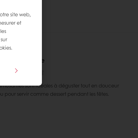
otre site web,
mesurer et
les
 sur
okies.
e cette recette
mplexité
:
amusantes sont idéales à déguster tout en douceur
 ou pour servir comme dessert pendant les fêtes.