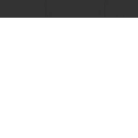
Voir toutes les recettes
ent en ligne sécurisé
Promotions exclusives
Accès 
e Puratos
nous