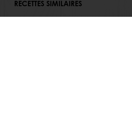
RECETTES SIMILAIRES
Commandes en ligne 24/7
Paiem
Nos produits
À propros d
Recettes
Actualités
Services
Contactez-
Connaissance du consommateur
MyLink