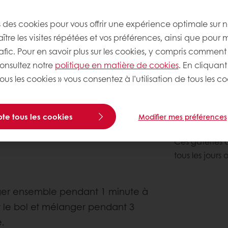
s des cookies pour vous offrir une expérience optimale sur n
tre les visites répétées et vos préférences, ainsi que pour 
rafic. Pour en savoir plus sur les cookies, y compris comment 
consultez notre
politique en matière de cookies
. En cliquant
ous les cookies » vous consentez à l’utilisation de tous les co
À propos d
te tous les cookies
Modifier mes préférences
Niveau de co
Ces gâteries 
tous les jours
nger ensemble pendant 1 minute à
er le bol et mélanger pendant 3
.