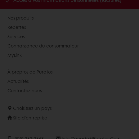
Accès à vos informations personnelles (factures)
Nos produits
Recettes
Services
Connaissance du consommateur
MyLink
À propros de Puratos
Actualités
Contactez-nous
Choisissez un pays
Site d'entreprise
(905) 362-3668
Info.canada@puratos.com