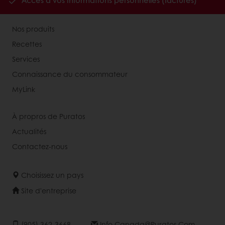
Accès à vos informations personnelles (factures)
Nos produits
Recettes
Services
Connaissance du consommateur
MyLink
À propros de Puratos
Actualités
Contactez-nous
Choisissez un pays
Site d'entreprise
(905) 362-3668
Info.canada@puratos.com