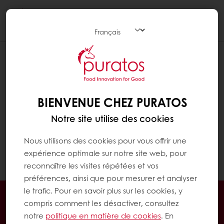
Togg
navi
QUELS MODES DE PAIEMENT
ACCEPTEZ-VOUS ?
Si vous avez déjà acheté chez Puratos, vous
BIENVENUE CHEZ PURATOS
pouvez utiliser vos modes de paiement
Notre site utilise des cookies
habituels et payer vos factures selon le délai
de paiement convenu. Si vous êtes un
Nous utilisons des cookies pour vous offrir une
nouveau client, vous pouvez payer en ligne
expérience optimale sur notre site web, pour
(cartes de crédit, etc.).
reconnaître les visites répétées et vos
préférences, ainsi que pour mesurer et analyser
le trafic. Pour en savoir plus sur les cookies, y
Commandes en ligne 24/7
compris comment les désactiver, consultez
Paiement en ligne sécurisé
notre
politique en matière de cookies
. En