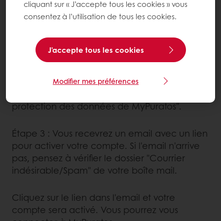
Si vous n'avez jamais rien acheté chez Puratos
cliquant sur « J’accepte tous les cookies » vous
: Veuillez nous
consentez à l’utilisation de tous les cookies.
contacter
ou faire une
demande en ligne pour un compte.
J'accepte tous les cookies
Avant de cliquer sur le bouton "Demande
d'inscription", pensez à cocher la case "Je
Modifier mes préférences
déclare avoir lu et approuvé la politique de
protection des données de MyPuratos".
Étape 3 : Vous recevrez un email avec un lien
pour activer votre compte. Si l'email n'arrive
pas, pensez à vérifier le dossier "Courrier
indésirable/Spam" de votre boîte mail.
Cliquez sur le lien dans l'email et votre
compte sera activé. Vous pourrez vous