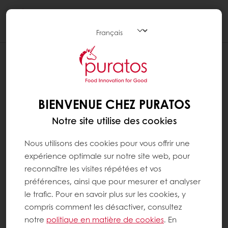
Togg
navi
COMMENT CRÉER UN COMPTE
MYPURATOS
Étape 1 : Cliquez sur MyPuratos en haut à
BIENVENUE CHEZ PURATOS
droite, puis sur "S'inscrire"
Notre site utilise des cookies
Étape 2 :
Nous utilisons des cookies pour vous offrir une
expérience optimale sur notre site web, pour
Si vous êtes déjà client de Puratos : Entrez
reconnaître les visites répétées et vos
votre numéro de client (vous pouvez le
préférences, ainsi que pour mesurer et analyser
trouver sur la facture) et votre adresse email,
le trafic. Pour en savoir plus sur les cookies, y
puis définissez votre mot de passe.
compris comment les désactiver, consultez
notre
politique en matière de cookies
. En