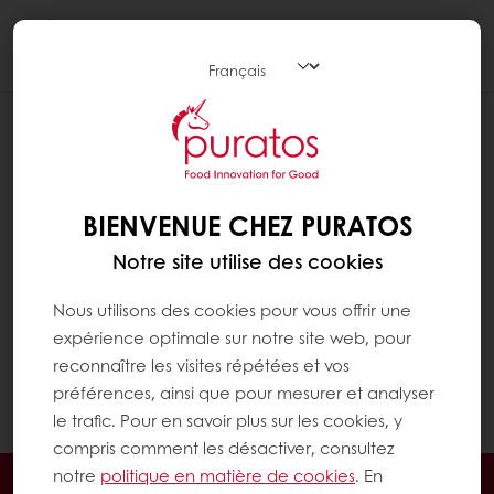
Togg
navi
COMMENT PUIS-JE CONTACTER LE
SERVICE CLIENT ?
En haut à droite de la page, vous trouverez le
BIENVENUE CHEZ PURATOS
bouton "Contact" pour accéder au
Notre site utilise des cookies
formulaire de contact. Vous y trouverez notre
numéro de téléphone, email et adresse. Vous
Nous utilisons des cookies pour vous offrir une
pouvez également remplir le formulaire pour
expérience optimale sur notre site web, pour
nous contacter à propos de problèmes
reconnaître les visites répétées et vos
spécifiques. Nous vous répondrons dès que
préférences, ainsi que pour mesurer et analyser
possible.
le trafic. Pour en savoir plus sur les cookies, y
compris comment les désactiver, consultez
notre
politique en matière de cookies
. En
Commandes en ligne 24/7