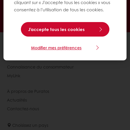
cliquant sur « J’accepte tous les cookies » vous
Paiement en ligne sécurisé
consentez à l’utilisation de tous les cookies.
Promotions exclusives
Accès à vos informations personnelles (factures)
J'accepte tous les cookies
Nos produits
Modifier mes préférences
Recettes
Services
Connaissance du consommateur
MyLink
À propros de Puratos
Actualités
Contactez-nous
Choisissez un pays