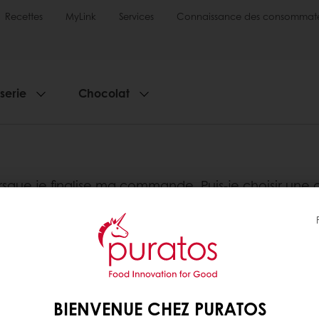
Recettes
MyLink
Services
Connaissance des consommate
sserie
Chocolat
rsque je finalise ma commande. Puis-je choisir une
é, même si plusieurs dates vous sont proposées sur 
ivraison, n'hésitez pas à contacter votre représenta
BIENVENUE CHEZ PURATOS