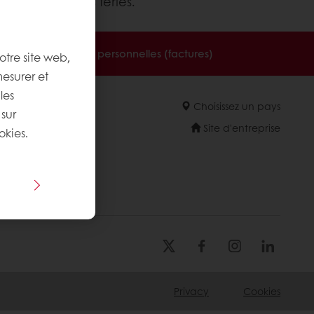
dant les jours fériés.
à vos informations personnelles (factures)
otre site web,
mesurer et
les
Choisissez un pays
 sur
Site d'entreprise
okies.
Privacy
Cookies