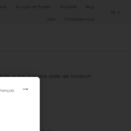
urs
Au sujet de Puratos
Actualité
Blog
FR
Jobs
Contactez-nous
 date autre que ma date de livraison
MyPuratos.
nt MyPuratos.