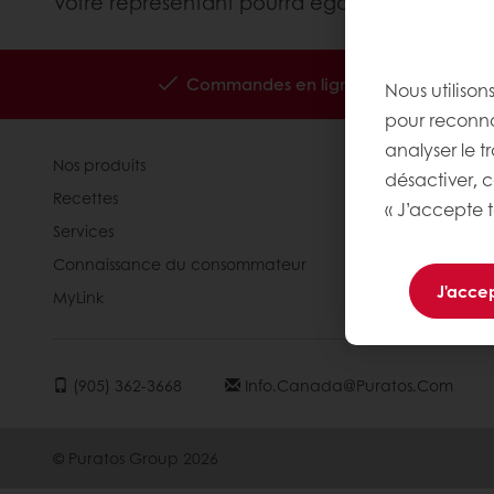
Votre représentant pourra également vous inf
Commandes en ligne 24/7
Paiem
Nous utilison
pour reconnaî
analyser le t
Nos produits
À propros d
désactiver, 
Recettes
Actualités
« J’accepte t
Services
Contactez-
Connaissance du consommateur
J'accep
MyLink
(905) 362-3668
Info.canada@puratos.com
© Puratos Group 2026