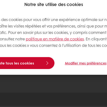
ormer lorsqu'il y a des changements, notamment pen
Notre site utilise des cookies
ent en ligne sécurisé
Promotions exclusives
Accès 
s des cookies pour vous offrir une expérience optimale sur n
tre les visites répétées et vos préférences, ainsi que pour 
rafic. Pour en savoir plus sur les cookies, y compris comment 
e Puratos
consultez notre
politique en matière de cookies
. En cliquant
ous les cookies » vous consentez à l’utilisation de tous les co
nous
te tous les cookies
Modifier mes préférences