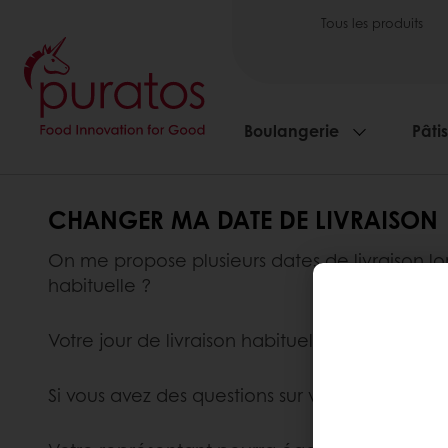
Tous les produits
Boulangerie
Pâti
CHANGER MA DATE DE LIVRAISON
On me propose plusieurs dates de livraison lo
habituelle ?
Votre jour de livraison habituel reste inchang
Si vous avez des questions sur votre date de l