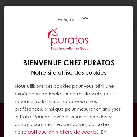
Togg
navi
LES PRIX SONT-ILS LES MÊMES QUE
CEUX PROPOSÉS PAR LE REPRÉSENTANT
COMMERCIAL ?
BIENVENUE CHEZ PURATOS
Oui, votre numéro de client est lié à votre
Notre site utilise des cookies
compte, donc le prix des produits sera
exactement le même que celui que vous
Nous utilisons des cookies pour vous offrir une
obtenez de votre représentant commercial.
expérience optimale sur notre site web, pour
reconnaître les visites répétées et vos
préférences, ainsi que pour mesurer et analyser
Commandes en ligne 24/7
le trafic. Pour en savoir plus sur les cookies, y
Paiement en ligne sécurisé
compris comment les désactiver, consultez
Promotions exclusives
notre
politique en matière de cookies
. En