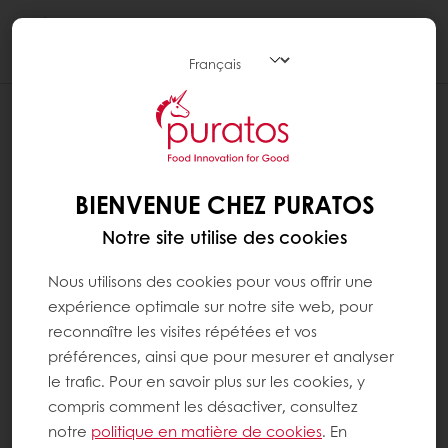
Togg
navi
AJOUTER UN RACCOURCI MYPURATOS
À L'ÉCRAN D'ACCUEIL DE VOTRE
IPHONE
BIENVENUE CHEZ PURATOS
Sur un iPhone Cette option n'est disponible
Notre site utilise des cookies
qu'avec Safari.
Nous utilisons des cookies pour vous offrir une
Ouvrez MyPuratos avec Safari, puis cliquez sur
expérience optimale sur notre site web, pour
l'icône en bas de votre écran, avec une
reconnaître les visites répétées et vos
flèche pointant vers le haut ;
préférences, ainsi que pour mesurer et analyser
le trafic. Pour en savoir plus sur les cookies, y
Choisissez l'option "Sur l'écran d'accueil" ;
compris comment les désactiver, consultez
notre
politique en matière de cookies
. En