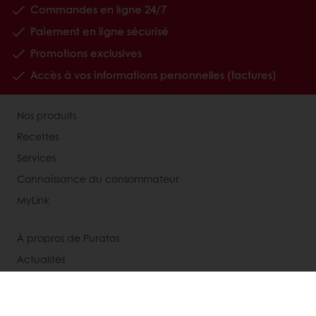
Commandes en ligne 24/7
Paiement en ligne sécurisé
Promotions exclusives
Accès à vos informations personnelles (factures)
Nos produits
Recettes
Services
Connaissance du consommateur
MyLink
À propros de Puratos
Actualités
Contactez-nous