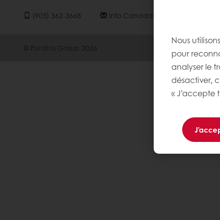
(905) 362-3668
Info.canada@puratos.com
Nous utilison
© Puratos Group 2026
pour reconnaî
analyser le t
désactiver, 
« J’accepte t
J'accep