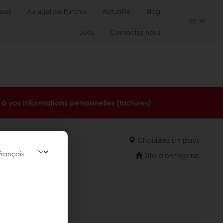
urs
Au sujet de Puratos
Actualité
Blog
FR
Jobs
Contactez-nous
à vos informations personnelles (factures)
Choisissez un pays
Site d'entreprise