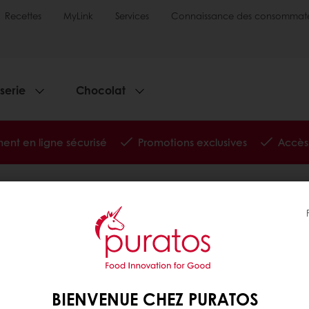
Recettes
MyLink
Services
Connaissance des consommate
sserie
Chocolat
ent en ligne sécurisé
Promotions exclusives
Accès 
e Puratos
nous
BIENVENUE CHEZ PURATOS