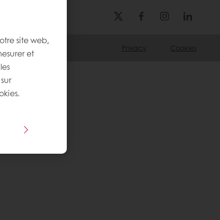
otre site web,
Privacy
Cookies
mesurer et
les
 sur
okies.