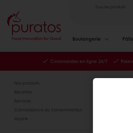
Tous les produits
Boulangerie
Pâti
Commandes en ligne 24/7
Paiem
Nos produits
À propros d
Recettes
Actualités
Services
Contactez-
Connaissance du consommateur
MyLink