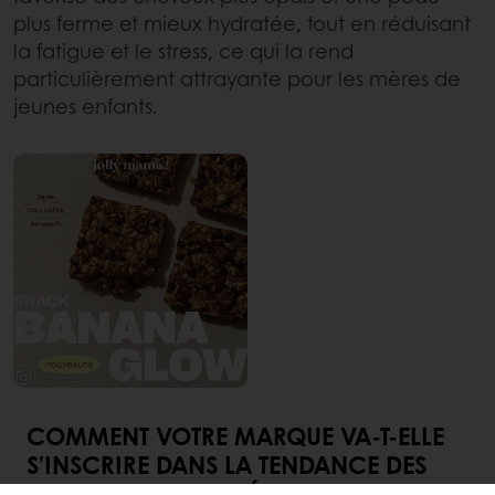
plus ferme et mieux hydratée, tout en réduisant
la fatigue et le stress, ce qui la rend
particulièrement attrayante pour les mères de
jeunes enfants.
COMMENT VOTRE MARQUE VA-T-ELLE
S’INSCRIRE DANS LA TENDANCE DES
ALIMENTS DE BEAUTÉ ?