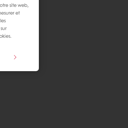
otre site web,
mesurer et
les
 sur
okies.