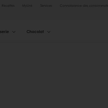
Recettes
MyLink
Services
Connaissance des consommate
sserie
Chocolat