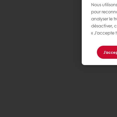
Nous utilison
pour reconnaî
analyser le t
désactiver, 
« J’accepte t
J'accep